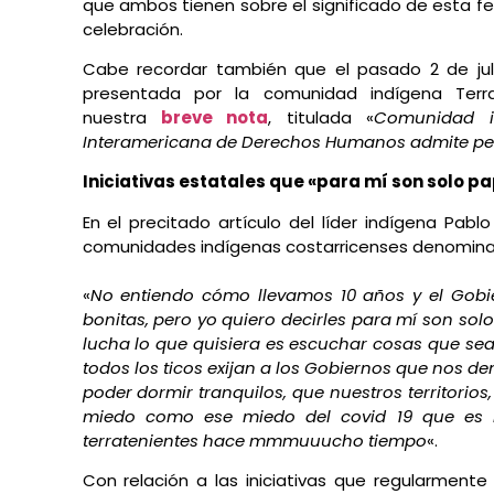
que ambos tienen sobre el significado de esta f
celebración.
Cabe recordar también que el pasado 2 de juli
presentada por la comunidad indígena Terr
nuestra
breve nota
, titulada «
Comunidad i
Interamericana de Derechos Humanos admite pet
Iniciativas estatales que «para mí son solo p
En el precitado artículo del líder indígena Pab
comunidades indígenas costarricenses denomina
«
No entiendo cómo llevamos 10 años y el Gob
bonitas, pero yo quiero decirles para mí son so
lucha lo que quisiera es escuchar cosas que sea
todos los ticos exijan a los Gobiernos que nos den
poder dormir tranquilos, que nuestros territorios,
miedo como ese miedo del covid 19 que es l
terratenientes hace mmmuuucho tiempo
«.
Con relación a las iniciativas que regularment