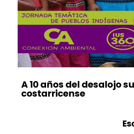
A 10 años del desalojo s
costarricense
Conexión Ambiental
agosto 30, 2020
5:00 pm
No 
Es