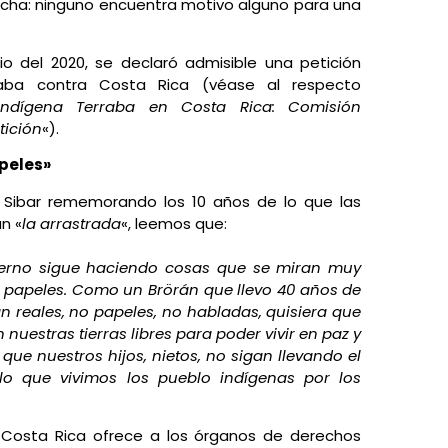
echa: ninguno encuentra motivo alguno para una
o del 2020, se declaró admisible una petición
aba contra Costa Rica (véase al respecto
ndígena Terraba en Costa Rica: Comisión
ición
«).
apeles»
lo Sibar rememorando los 10 años de lo que las
n «
la arrastrada
«, leemos que:
ierno sigue haciendo cosas que se miran muy
lo papeles. Como un Brörán que llevo 40 años de
n reales, no papeles, no habladas, quisiera que
 nuestras tierras libres para poder vivir en paz y
 que nuestros hijos, nietos, no sigan llevando el
o que vivimos los pueblo indígenas por los
e Costa Rica ofrece a los órganos de derechos