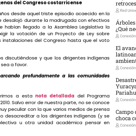
dígenas del Congreso costarricense
retroce
Red Unive
ños desde aquel triste episodio acaecido en la
 se desalojó durante la madrugada con efectivos
Árboles
ue habían llegado a la Asamblea Legislativa la
¿Qué ne
exigir la votación de un Proyecto de Ley sobre
Conexión
 instalaciones del Congreso hasta que el voto
El avanc
latinoa
s discutiéndose y que los dirigentes indígenas
ambient
sea a favor.
Conexión
 marcando profundamente a las comunidades
Desastr
Yuracya
Pariah
ferimos a esta
nota detallada
del Programa
Conexión
2010. Salvo error de nuestra parte, no se conoce
uy peculiar con la que varios medios de prensa
Campo d
o desacreditar a los dirigentes indígenas (y se
choca co
olectiva u otra unidad académica pensar en
Conexión