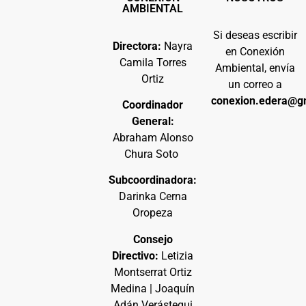
AMBIENTAL
Si deseas escribir
Directora:
Nayra
en Conexión
Camila Torres
Ambiental, envía
Ortiz
un correo a
conexion.edera@g
Coordinador
General:
Abraham Alonso
Chura Soto
Subcoordinadora:
Darinka Cerna
Oropeza
Consejo
Directivo:
Letizia
Montserrat Ortiz
Medina | Joaquín
Adán Verástegui