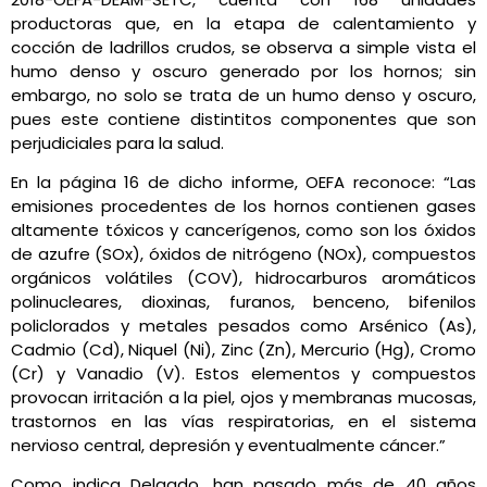
productoras que, en la etapa de calentamiento y
cocción de ladrillos crudos, se observa a simple vista el
humo denso y oscuro generado por los hornos; sin
embargo, no solo se trata de un humo denso y oscuro,
pues este contiene distintitos componentes que son
perjudiciales para la salud.
En la página 16 de dicho informe, OEFA reconoce: “Las
emisiones procedentes de los hornos contienen gases
altamente tóxicos y cancerígenos, como son los óxidos
de azufre (SOx), óxidos de nitrógeno (NOx), compuestos
orgánicos volátiles (COV), hidrocarburos aromáticos
polinucleares, dioxinas, furanos, benceno, bifenilos
policlorados y metales pesados como Arsénico (As),
Cadmio (Cd), Niquel (Ni), Zinc (Zn), Mercurio (Hg), Cromo
(Cr) y Vanadio (V). Estos elementos y compuestos
provocan irritación a la piel, ojos y membranas mucosas,
trastornos en las vías respiratorias, en el sistema
nervioso central, depresión y eventualmente cáncer.”
Como indica Delgado, han pasado más de 40 años