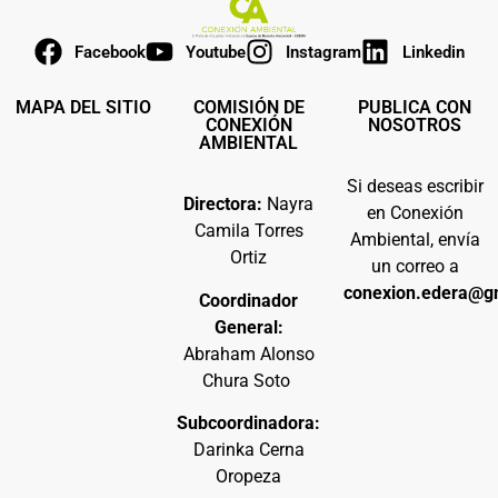
Facebook
Youtube
Instagram
Linkedin
MAPA DEL SITIO
COMISIÓN DE
PUBLICA CON
CONEXIÓN
NOSOTROS
AMBIENTAL
Si deseas escribir
Directora:
Nayra
en Conexión
Camila Torres
Ambiental, envía
Ortiz
un correo a
conexion.edera@g
Coordinador
General:
Abraham Alonso
Chura Soto
Subcoordinadora:
Darinka Cerna
Oropeza