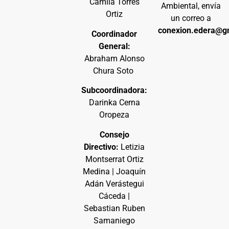
Camila Torres
Ambiental, envía
Ortiz
un correo a
conexion.edera@g
Coordinador
General:
Abraham Alonso
Chura Soto
Subcoordinadora:
Darinka Cerna
Oropeza
Consejo
Directivo:
Letizia
Montserrat Ortiz
Medina | Joaquín
Adán Verástegui
Cáceda |
Sebastian Ruben
Samaniego