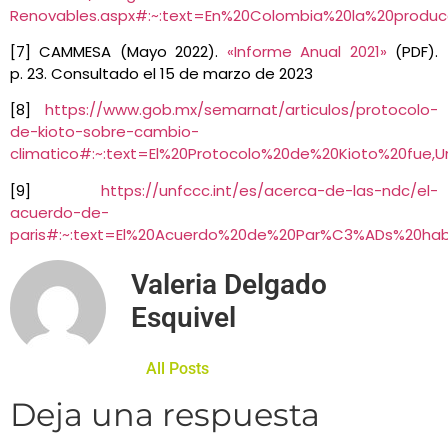
Renovables.aspx#:~:text=En%20Colombia%20la%20prod
[7] CAMMESA (Mayo 2022).
«Informe Anual 2021»
(PDF).
p. 23. Consultado el 15 de marzo de 2023
[8]
https://www.gob.mx/semarnat/articulos/protocolo-
de-kioto-sobre-cambio-
climatico#:~:text=El%20Protocolo%20de%20Kioto%20fue
[9]
https://unfccc.int/es/acerca-de-las-ndc/el-
acuerdo-de-
paris#:~:text=El%20Acuerdo%20de%20Par%C3%ADs%20ha
Valeria Delgado
Esquivel
All Posts
Deja una respuesta