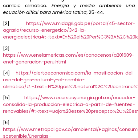
cambio climático.
Energía y medio ambiente una
ecuación difícil para América Latina
, 25-44.
[2]
https://www.midagri.gob.pe/portal/45-sector-
agrario/recurso-energetico/342-la-
energiaelectrica#:~:text=En%20el%20Per%C3%BA%2C%
[3]
https://www.enelamericas.com/es/conocenos/a201609-
enel-generacion-peru.html
[4]
https://alertaeconomica.com/la-masificacion-del-
uso-del-gas-natural-y-el-cambio-
climatico/#:~:text=El%20gas%20natural%2C%20contrario
[5]
https://www.recursosyenergia.gob.ec/ecuador-
consolida-la-produccion-electrica-a-partir-de-fuentes-
renovables/#:~:text=Bajo%20este%20precepto%2C%20e
[6]
https://www.metropol.gov.co/ambiental/Paginas/consu
sostenible/Energias-