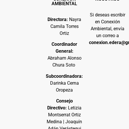
AMBIENTAL
Si deseas escribir
Directora:
Nayra
en Conexión
Camila Torres
Ambiental, envía
Ortiz
un correo a
conexion.edera@g
Coordinador
General:
Abraham Alonso
Chura Soto
Subcoordinadora:
Darinka Cerna
Oropeza
Consejo
Directivo:
Letizia
Montserrat Ortiz
Medina | Joaquín
Adán Verástegui