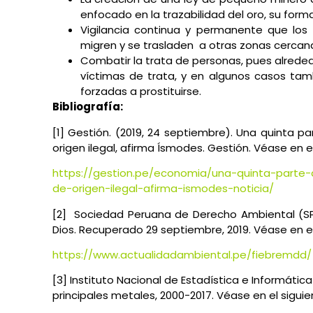
enfocado en la trazabilidad del oro, su forma
Vigilancia continua y permanente que los
migren y se trasladen a otras zonas cercan
Combatir la trata de personas, pues alreded
víctimas de trata, y en algunos casos tam
forzadas a prostituirse.
Bibliografía:
[1] Gestión. (2019, 24 septiembre). Una quinta p
origen ilegal, afirma Ísmodes. Gestión. Véase en e
https://gestion.pe/economia/una-quinta-parte
de-origen-ilegal-afirma-ismodes-noticia/
[2] Sociedad Peruana de Derecho Ambiental (SPDA)
Dios. Recuperado 29 septiembre, 2019. Véase en el
https://www.actualidadambiental.pe/fiebremdd/
[3] Instituto Nacional de Estadística e Informática 
principales metales, 2000-2017. Véase en el siguie