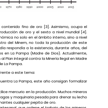
e contenido fino de oro [3]. Asimismo, ocupa el
roducción de oro y el sexto a nivel mundial [4].
ómica no solo en el ámbito interno, sino a nivel
istro del Minem, no toda la producción de este
día respondía a la existencia, durante años, del
os en La Pampa (Madre de Dios). Actualmente,
al Plan Integral contra la Minería Ilegal en Madre
 de La Pampa.
frente a este tema:
cuentra La Pampa, este año consigan formalizar
ilice mercurio en la producción. Muchos mineros
 dragas y maquinaria pesada para drenar su lecho
antes cualquier pepita de oro.
rtesanal, que ordene el trabajo de los mineros,