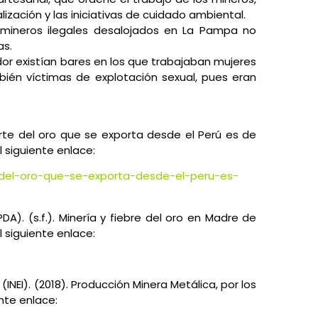
lización y las iniciativas de cuidado ambiental.
 mineros ilegales desalojados en La Pampa no
as.
or existían bares en los que trabajaban mujeres
bién víctimas de explotación sexual, pues eran
arte del oro que se exporta desde el Perú es de
l siguiente enlace:
-del-oro-que-se-exporta-desde-el-peru-es-
. (s.f.). Minerí­a y fiebre del oro en Madre de
 siguiente enlace:
(INEI). (2018). Producción Minera Metálica, por los
nte enlace: