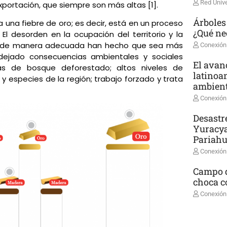
Red Unive
portación, que siempre son más altas [1].
Árboles
una fiebre de oro; es decir, está en un proceso
¿Qué ne
El desorden en la ocupación del territorio y la
so de manera adecuada han hecho que sea más
Conexión
dejado consecuencias ambientales y sociales
El avanc
as de bosque deforestado; altos niveles de
latinoa
 especies de la región; trabajo forzado y trata
ambient
Conexión
Desastr
Yuracya
Pariah
Conexión
Campo d
choca co
Conexión