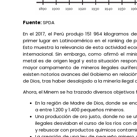
Fuente:
SPDA
En el 2017, el Perú produjo 151 964 kilogramos d
primer lugar en Latinoamérica en el ranking de p
Esto muestra la relevancia de esta actividad econ
internacional. Sin embargo, como afirmó el min
metal es de origen legal y esta situación respon
mayor campamento de mineros ilegales aurífer
existen notorios avances del Gobierno en relación 
de Dios, tras haber desalojado a la minería ilegal
Ahora, el Minem se ha trazado diversos objetivos 
En la región de Madre de Dios, donde se en
a entre 1.200 y 1.400 pequeños mineros.
Una producción de oro justo, donde no se ut
ilegales desviaban el curso de los ríos con
y rebuscar con productos químicos contamin
La creación de una ley de pequeño minero a