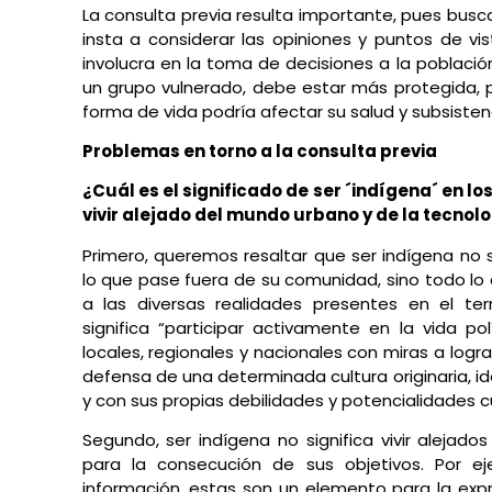
La consulta previa resulta importante, pues bus
insta a considerar las opiniones y puntos de vis
involucra en la toma de decisiones a la población
un grupo vulnerado, debe estar más protegida,
forma de vida podría afectar su salud y subsisten
Problemas en torno a la consulta previa
¿Cuál es el significado de ser ´indígena´ en 
vivir alejado del mundo urbano y de la tecnol
Primero, queremos resaltar que ser indígena no
lo que pase fuera de su comunidad, sino todo lo c
a las diversas realidades presentes en el terri
significa “participar activamente en la vida po
locales, regionales y nacionales con miras a logr
defensa de una determinada cultura originaria, id
y con sus propias debilidades y potencialidades c
Segundo, ser indígena no significa vivir alejado
para la consecución de sus objetivos. Por e
información, estas son un elemento para la expr