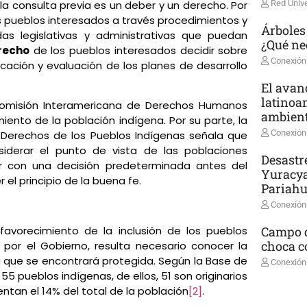
Red Unive
, la consulta previa es un deber y un derecho. Por
s pueblos interesados a través procedimientos y
Árboles
 legislativas y administrativas que puedan
¿Qué ne
recho
de los pueblos interesados decidir sobre
Conexión
licación y evaluación de los planes de desarrollo
El avanc
latinoa
a Comisión Interamericana de Derechos Humanos
ambient
iento de la población indígena. Por su parte, la
Conexión
s Derechos de los Pueblos Indígenas señala que
iderar el punto de vista de las poblaciones
Desastr
r con una decisión predeterminada antes del
Yuracya
 el principio de la buena fe.
Pariah
Conexión
Campo d
favorecimiento de la inclusión de los pueblos
choca co
 por el Gobierno, resulta necesario conocer la
 que se encontrará protegida. Según la Base de
Conexión
55 pueblos indígenas, de ellos, 51 son originarios
entan el 14% del total de la población
[2]
.