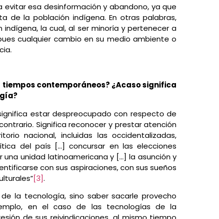
ca evitar esa desinformación y abandono, ya que
ta de la población indígena. En otras palabras,
 indígena, la cual, al ser minoría y pertenecer a
 pues cualquier cambio en su medio ambiente o
cia.
los tiempos contemporáneos? ¿Acaso significa
ogía?
 significa estar despreocupado con respecto de
ontrario. Significa reconocer y prestar atención
torio nacional, incluidas las occidentalizadas,
lítica del país […] concursar en las elecciones
ar una unidad latinoamericana y […] la asunción y
entificarse con sus aspiraciones, con sus sueños
ulturales”
[3]
.
s de la tecnología, sino saber sacarle provecho
jemplo, en el caso de las tecnologías de la
esión de sus reivindicaciones, al mismo tiempo