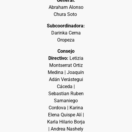
General:
Abraham Alonso
Chura Soto
Subcoordinadora:
Darinka Cerna
Oropeza
Consejo
Directivo:
Letizia
Montserrat Ortiz
Medina | Joaquín
Adán Verástegui
Cáceda |
Sebastian Ruben
Samaniego
Cordova | Karina
Elena Quispe Alí |
Karla Hilario Borja
| Andrea Nashely