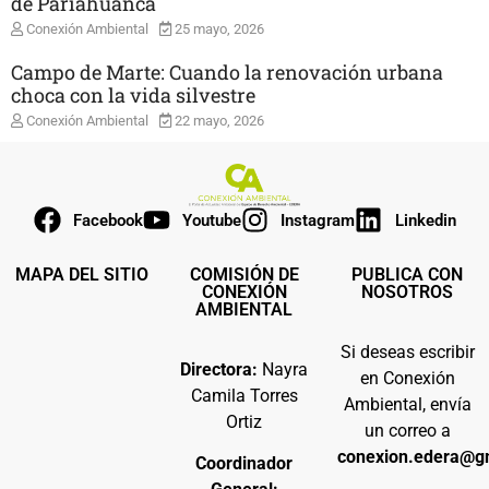
de Pariahuanca
Conexión Ambiental
25 mayo, 2026
Campo de Marte: Cuando la renovación urbana
choca con la vida silvestre
Conexión Ambiental
22 mayo, 2026
Facebook
Youtube
Instagram
Linkedin
MAPA DEL SITIO
COMISIÓN DE
PUBLICA CON
CONEXIÓN
NOSOTROS
AMBIENTAL
Si deseas escribir
Directora:
Nayra
en Conexión
Camila Torres
Ambiental, envía
Ortiz
un correo a
conexion.edera@g
Coordinador