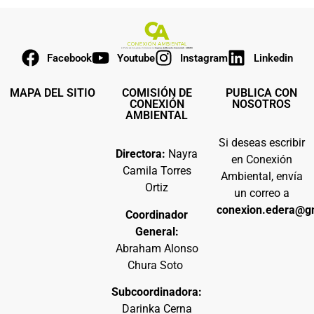
Facebook
Youtube
Instagram
Linkedin
MAPA DEL SITIO
COMISIÓN DE
PUBLICA CON
CONEXIÓN
NOSOTROS
AMBIENTAL
Si deseas escribir
Directora:
Nayra
en Conexión
Camila Torres
Ambiental, envía
Ortiz
un correo a
conexion.edera@g
Coordinador
General:
Abraham Alonso
Chura Soto
Subcoordinadora:
Darinka Cerna