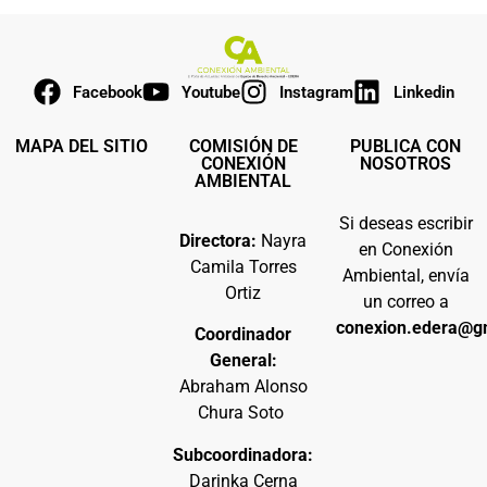
Facebook
Youtube
Instagram
Linkedin
MAPA DEL SITIO
COMISIÓN DE
PUBLICA CON
CONEXIÓN
NOSOTROS
AMBIENTAL
Si deseas escribir
Directora:
Nayra
en Conexión
Camila Torres
Ambiental, envía
Ortiz
un correo a
conexion.edera@g
Coordinador
General:
Abraham Alonso
Chura Soto
Subcoordinadora:
Darinka Cerna