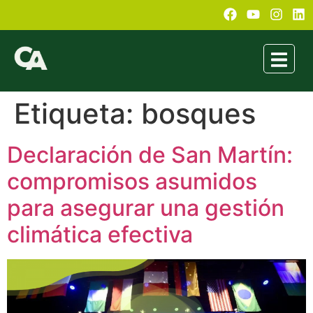
Etiqueta:
bosques
Declaración de San Martín:
compromisos asumidos
para asegurar una gestión
climática efectiva