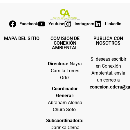
Facebook
Youtube
Instagram
Linkedin
MAPA DEL SITIO
COMISIÓN DE
PUBLICA CON
CONEXIÓN
NOSOTROS
AMBIENTAL
Si deseas escribir
Directora:
Nayra
en Conexión
Camila Torres
Ambiental, envía
Ortiz
un correo a
conexion.edera@g
Coordinador
General:
Abraham Alonso
Chura Soto
Subcoordinadora:
Darinka Cerna