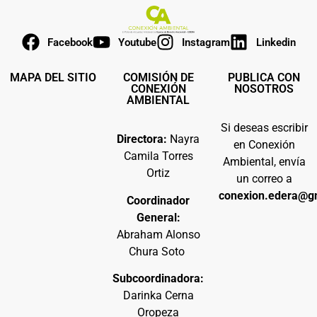
Facebook
Youtube
Instagram
Linkedin
MAPA DEL SITIO
COMISIÓN DE
PUBLICA CON
CONEXIÓN
NOSOTROS
AMBIENTAL
Si deseas escribir
Directora:
Nayra
en Conexión
Camila Torres
Ambiental, envía
Ortiz
un correo a
conexion.edera@g
Coordinador
General:
Abraham Alonso
Chura Soto
Subcoordinadora:
Darinka Cerna
Oropeza