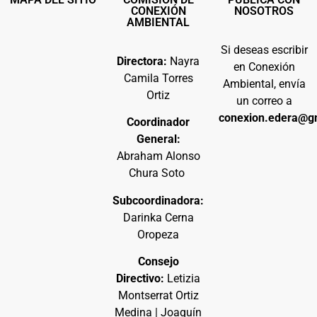
CONEXIÓN
NOSOTROS
AMBIENTAL
Si deseas escribir
Directora:
Nayra
en Conexión
Camila Torres
Ambiental, envía
Ortiz
un correo a
conexion.edera@g
Coordinador
General:
Abraham Alonso
Chura Soto
Subcoordinadora:
Darinka Cerna
Oropeza
Consejo
Directivo:
Letizia
Montserrat Ortiz
Medina | Joaquín