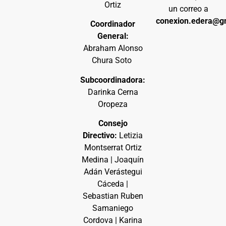
Ortiz
un correo a
conexion.edera@g
Coordinador
General:
Abraham Alonso
Chura Soto
Subcoordinadora:
Darinka Cerna
Oropeza
Consejo
Directivo:
Letizia
Montserrat Ortiz
Medina | Joaquín
Adán Verástegui
Cáceda |
Sebastian Ruben
Samaniego
Cordova | Karina