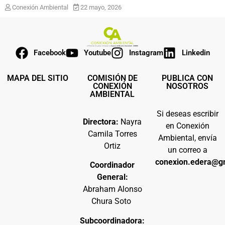
Conexión Ambiental
22 mayo, 2026
Facebook
Youtube
Instagram
Linkedin
MAPA DEL SITIO
COMISIÓN DE
PUBLICA CON
CONEXIÓN
NOSOTROS
AMBIENTAL
Si deseas escribir
Directora:
Nayra
en Conexión
Camila Torres
Ambiental, envía
Ortiz
un correo a
conexion.edera@g
Coordinador
General:
Abraham Alonso
Chura Soto
Subcoordinadora: