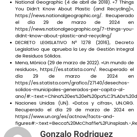
National Geographic (4 de abril de 2018). «7 Things
You Didn’t Know About Plastic (and Recycling)»,
https://news.nationalgeographic.org/. Recuperado
el día 29 de marzo de 2024 en
https://news.nationalgeographic.org/7-things-you-
didnt-know-about-plastic-and-recycling/
DECRETO LEGISLATIVO Nº 1278 (2016), Decreto
Legislativo que aprueba la Ley de Gestión Integral
de Residuos Sólidos.
Mena, Mónica (29 de marzo de 2022). «Un mundo de
residuos», https://es.statista.com/. Recuperado el
día 29 de marzo de 2024 en
https://es.statista.com/grafico/27140/desechos-
solidos-municipales-generados-per-capita-al-
ano/#:~:text=China%20es%20el%20pa%C3%ADs%20d
Naciones Unidas (UN). «Datos y cifras», UN.ORG.
Recuperado el día 29 de marzo de 2024 en
https://www.un.org/es/actnow/facts-and-
figures#:~:text=Becca%20McChaffie%2FUnsplash.-,
Gonzalo Rodriguez