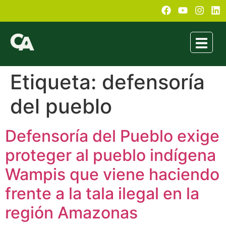
Etiqueta:
defensoría
del pueblo
Defensoría del Pueblo exige
proteger al pueblo indígena
Wampis que viene haciendo
frente a la tala ilegal en la
región Amazonas