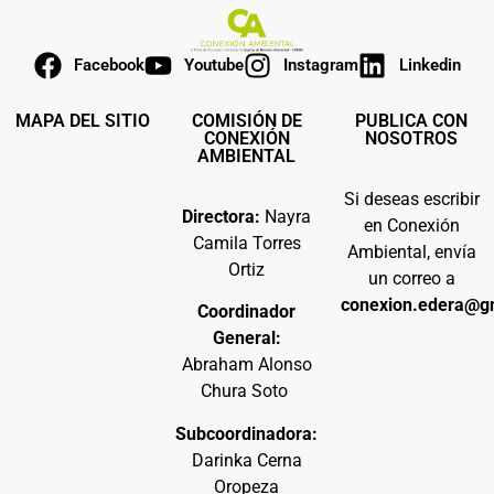
Facebook
Youtube
Instagram
Linkedin
MAPA DEL SITIO
COMISIÓN DE
PUBLICA CON
CONEXIÓN
NOSOTROS
AMBIENTAL
Si deseas escribir
Directora:
Nayra
en Conexión
Camila Torres
Ambiental, envía
Ortiz
un correo a
conexion.edera@g
Coordinador
General:
Abraham Alonso
Chura Soto
Subcoordinadora:
Darinka Cerna
Oropeza