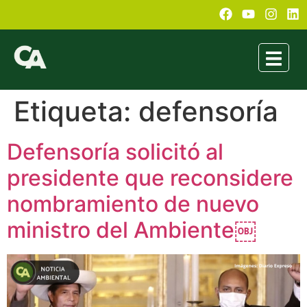
Etiqueta:
defensoría
Defensoría solicitó al
presidente que reconsidere
nombramiento de nuevo
ministro del Ambiente￼