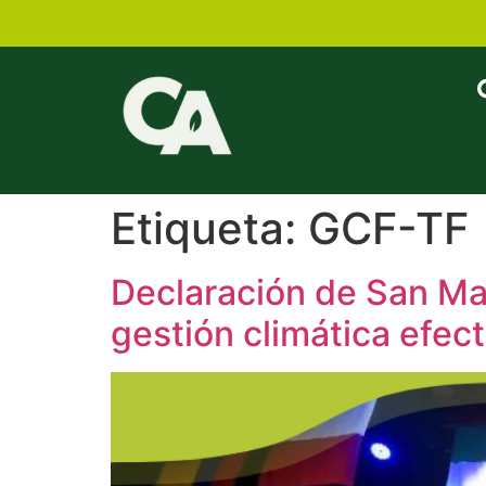
Etiqueta:
GCF-TF
Declaración de San Ma
gestión climática efect