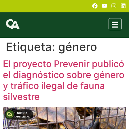
Etiqueta:
género
El proyecto Prevenir publicó
el diagnóstico sobre género
y tráfico ilegal de fauna
silvestre