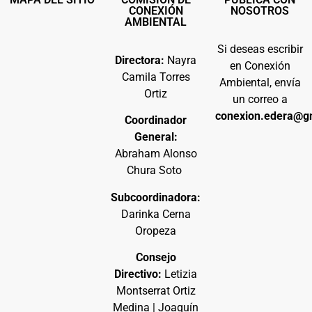
CONEXIÓN
NOSOTROS
AMBIENTAL
Si deseas escribir
Directora:
Nayra
en Conexión
Camila Torres
Ambiental, envía
Ortiz
un correo a
conexion.edera@g
Coordinador
General:
Abraham Alonso
Chura Soto
Subcoordinadora:
Darinka Cerna
Oropeza
Consejo
Directivo:
Letizia
Montserrat Ortiz
Medina | Joaquín