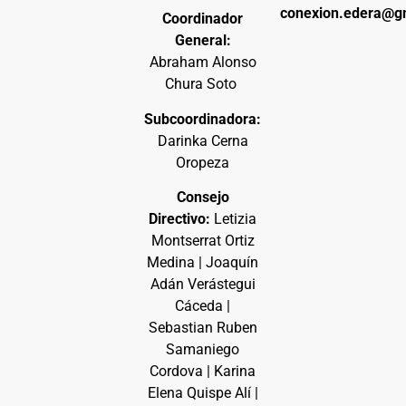
conexion.edera@g
Coordinador
General:
Abraham Alonso
Chura Soto
Subcoordinadora:
Darinka Cerna
Oropeza
Consejo
Directivo:
Letizia
Montserrat Ortiz
Medina | Joaquín
Adán Verástegui
Cáceda |
Sebastian Ruben
Samaniego
Cordova | Karina
Elena Quispe Alí |