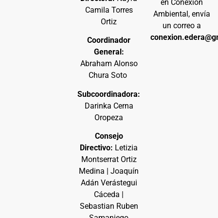
en Conexión
Camila Torres
Ambiental, envía
Ortiz
un correo a
conexion.edera@g
Coordinador
General:
Abraham Alonso
Chura Soto
Subcoordinadora:
Darinka Cerna
Oropeza
Consejo
Directivo:
Letizia
Montserrat Ortiz
Medina | Joaquín
Adán Verástegui
Cáceda |
Sebastian Ruben
Samaniego