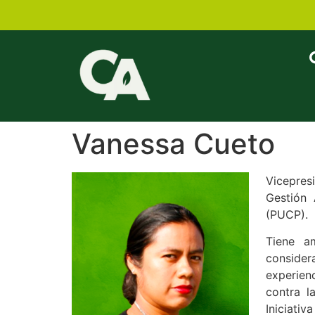
Vanessa Cueto
Vicepres
Gestión 
(PUCP).
Tiene a
consider
experien
contra l
Iniciati