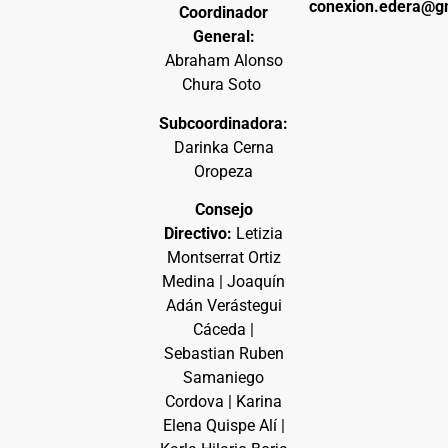
conexion.edera@g
Coordinador
General:
Abraham Alonso
Chura Soto
Subcoordinadora:
Darinka Cerna
Oropeza
Consejo
Directivo:
Letizia
Montserrat Ortiz
Medina | Joaquín
Adán Verástegui
Cáceda |
Sebastian Ruben
Samaniego
Cordova | Karina
Elena Quispe Alí |