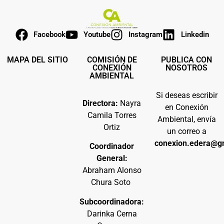
Facebook
Youtube
Instagram
Linkedin
MAPA DEL SITIO
COMISIÓN DE
PUBLICA CON
CONEXIÓN
NOSOTROS
AMBIENTAL
Si deseas escribir
Directora:
Nayra
en Conexión
Camila Torres
Ambiental, envía
Ortiz
un correo a
conexion.edera@g
Coordinador
General:
Abraham Alonso
Chura Soto
Subcoordinadora:
Darinka Cerna