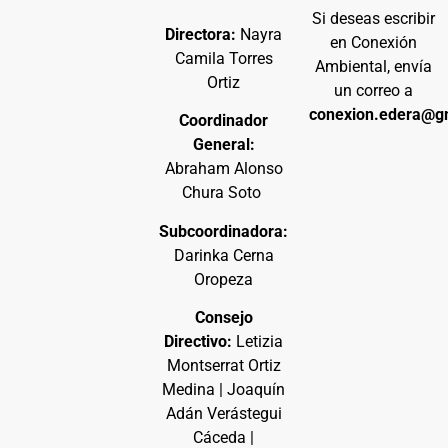
Si deseas escribir
Directora:
Nayra
en Conexión
Camila Torres
Ambiental, envía
Ortiz
un correo a
conexion.edera@g
Coordinador
General:
Abraham Alonso
Chura Soto
Subcoordinadora:
Darinka Cerna
Oropeza
Consejo
Directivo:
Letizia
Montserrat Ortiz
Medina | Joaquín
Adán Verástegui
Cáceda |