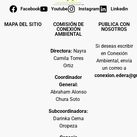
Facebook
Youtube
Instagram
Linkedin
MAPA DEL SITIO
COMISIÓN DE
PUBLICA CON
CONEXIÓN
NOSOTROS
AMBIENTAL
Si deseas escribir
Directora:
Nayra
en Conexión
Camila Torres
Ambiental, envía
Ortiz
un correo a
conexion.edera@g
Coordinador
General:
Abraham Alonso
Chura Soto
Subcoordinadora:
Darinka Cerna
Oropeza