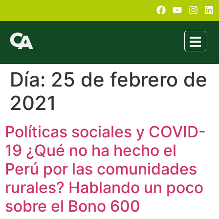
Día:
25 de febrero de
2021
Políticas sociales y COVID-
19 ¿Qué no ha hecho el
Perú por las comunidades
rurales? Hablando un poco
sobre el Bono 600