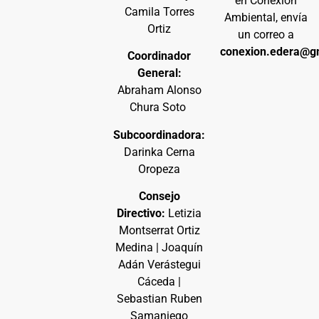
en Conexión
Camila Torres
Ambiental, envía
Ortiz
un correo a
conexion.edera@g
Coordinador
General:
Abraham Alonso
Chura Soto
Subcoordinadora:
Darinka Cerna
Oropeza
Consejo
Directivo:
Letizia
Montserrat Ortiz
Medina | Joaquín
Adán Verástegui
Cáceda |
Sebastian Ruben
Samaniego