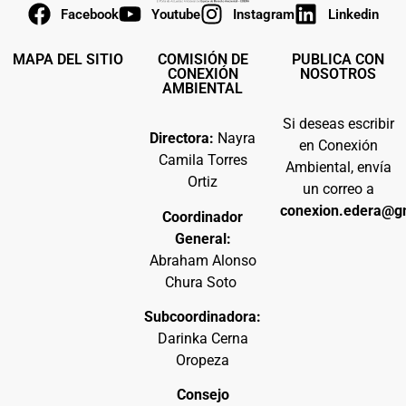
Facebook
Youtube
Instagram
Linkedin
MAPA DEL SITIO
COMISIÓN DE
PUBLICA CON
CONEXIÓN
NOSOTROS
AMBIENTAL
Si deseas escribir
Directora:
Nayra
en Conexión
Camila Torres
Ambiental, envía
Ortiz
un correo a
conexion.edera@g
Coordinador
General:
Abraham Alonso
Chura Soto
Subcoordinadora:
Darinka Cerna
Oropeza
Consejo