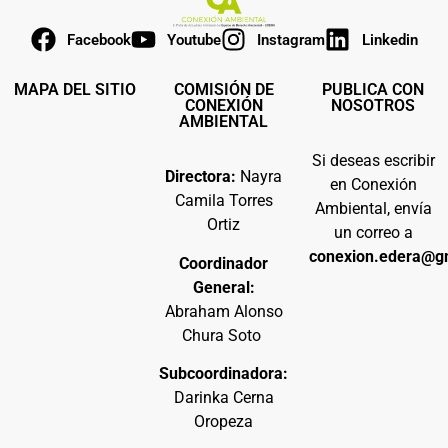
Facebook
Youtube
Instagram
Linkedin
MAPA DEL SITIO
COMISIÓN DE
PUBLICA CON
CONEXIÓN
NOSOTROS
AMBIENTAL
Si deseas escribir
Directora:
Nayra
en Conexión
Camila Torres
Ambiental, envía
Ortiz
un correo a
conexion.edera@g
Coordinador
General:
Abraham Alonso
Chura Soto
Subcoordinadora:
Darinka Cerna
Oropeza