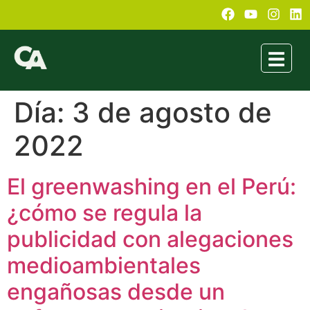
Día:
3 de agosto de
2022
El greenwashing en el Perú:
¿cómo se regula la
publicidad con alegaciones
medioambientales
engañosas desde un