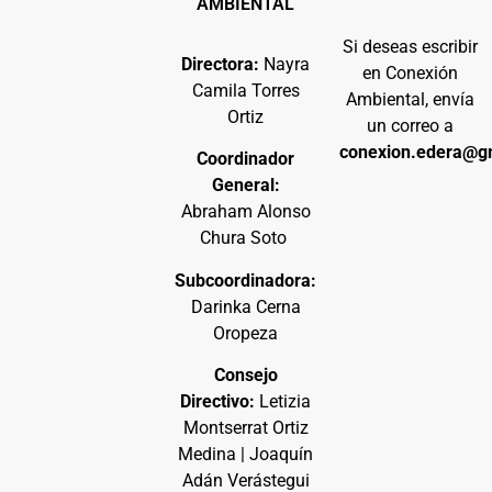
AMBIENTAL
Si deseas escribir
Directora:
Nayra
en Conexión
Camila Torres
Ambiental, envía
Ortiz
un correo a
conexion.edera@g
Coordinador
General:
Abraham Alonso
Chura Soto
Subcoordinadora:
Darinka Cerna
Oropeza
Consejo
Directivo:
Letizia
Montserrat Ortiz
Medina | Joaquín
Adán Verástegui