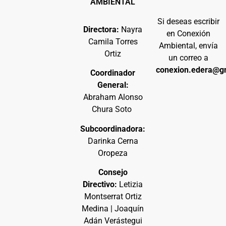
AMBIENTAL
Si deseas escribir
Directora:
Nayra
en Conexión
Camila Torres
Ambiental, envía
Ortiz
un correo a
conexion.edera@g
Coordinador
General:
Abraham Alonso
Chura Soto
Subcoordinadora:
Darinka Cerna
Oropeza
Consejo
Directivo:
Letizia
Montserrat Ortiz
Medina | Joaquín
Adán Verástegui