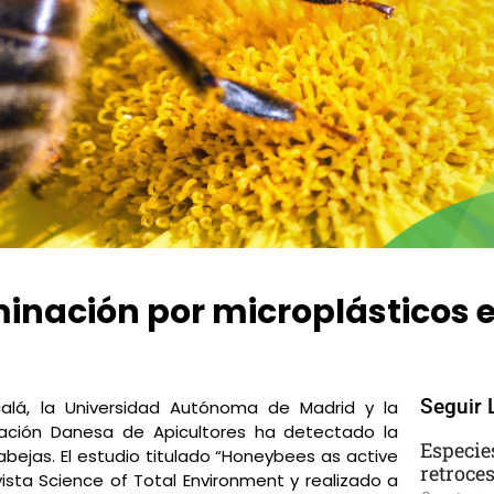
inación por microplásticos 
Seguir 
calá, la Universidad Autónoma de Madrid y la
iación Danesa de Apicultores ha detectado la
Especie
abejas. El estudio titulado “Honeybees as active
retroce
vista Science of Total Environment y realizado a