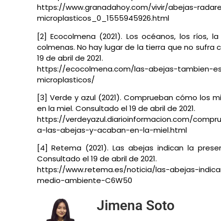
https://www.granadahoy.com/vivir/abejas-radar
microplasticos_0_1555945926.html
[2] Ecocolmena (2021). Los océanos, los ríos, l
colmenas. No hay lugar de la tierra que no sufra
19 de abril de 2021.
https://ecocolmena.com/las-abejas-tambien-es
microplasticos/
[3] Verde y azul (2021). Comprueban cómo los mi
en la miel. Consultado el 19 de abril de 2021.
https://verdeyazul.diarioinformacion.com/comp
a-las-abejas-y-acaban-en-la-miel.html
[4] Retema (2021). Las abejas indican la pres
Consultado el 19 de abril de 2021.
https://www.retema.es/noticia/las-abejas-indic
medio-ambiente-C6W50
Jimena Soto