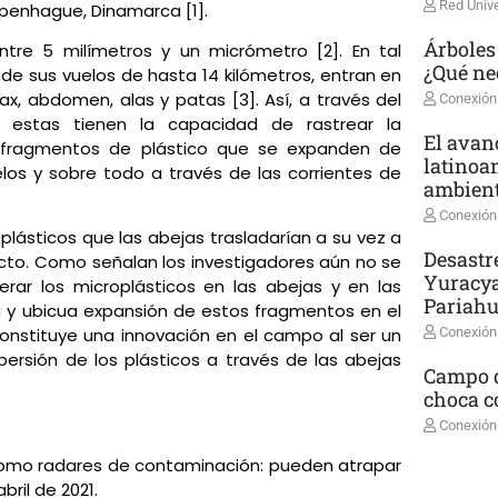
Red Unive
openhague, Dinamarca [1].
Árboles
ntre 5 milímetros y un micrómetro [2]. En tal
¿Qué ne
 de sus vuelos de hasta 14 kilómetros, entran en
, abdomen, alas y patas [3]. Así, a través del
Conexión
estas tienen la capacidad de rastrear la
El avanc
 fragmentos de plástico que se expanden de
latinoa
os y sobre todo a través de las corrientes de
ambient
Conexión
oplásticos que las abejas trasladarían a su vez a
Desastr
cto. Como señalan los investigadores aún no se
Yuracya
r los microplásticos en las abejas y en las
Pariah
a y ubicua expansión de estos fragmentos en el
Conexión
onstituye una innovación en el campo al ser un
ersión de los plásticos a través de las abejas
Campo d
choca co
Conexión
 como radares de contaminación: pueden atrapar
ril de 2021.