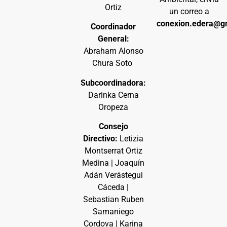
Ortiz
un correo a
conexion.edera@g
Coordinador
General:
Abraham Alonso
Chura Soto
Subcoordinadora:
Darinka Cerna
Oropeza
Consejo
Directivo:
Letizia
Montserrat Ortiz
Medina | Joaquín
Adán Verástegui
Cáceda |
Sebastian Ruben
Samaniego
Cordova | Karina