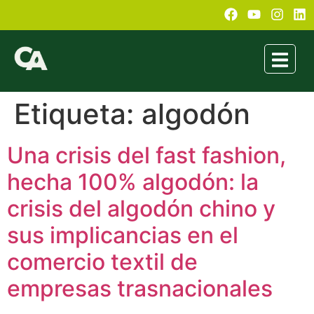
Etiqueta:
algodón
Una crisis del fast fashion,
hecha 100% algodón: la
crisis del algodón chino y
sus implicancias en el
comercio textil de
empresas trasnacionales