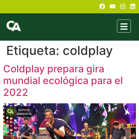
Etiqueta:
coldplay
Coldplay prepara gira
mundial ecológica para el
2022