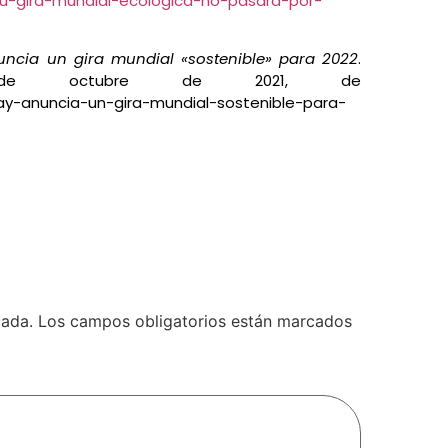
su-gira-mundial-ecologica-no-pasara-por-
uncia un gira mundial «sostenible» para 2022
.
19 de octubre de 2021, de
ay-anuncia-un-gira-mundial-sostenible-para-
cada.
Los campos obligatorios están marcados