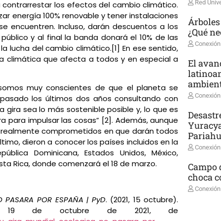
Red Unive
 contrarrestar los efectos del cambio climático.
zar energía 100% renovable y tener instalaciones
Árboles
 se encuentren. Incluso, darán descuentos a los
¿Qué ne
público y al final la banda donará el 10% de las
Conexión
 lucha del cambio climático.[1] En ese sentido,
a climática que afecta a todos y en especial a
El avanc
latinoa
ambient
omos muy conscientes de que el planeta se
Conexión
s pasado los últimos dos años consultando con
gira sea lo más sostenible posible y, lo que es
Desastr
ra para impulsar las cosas” [2]. Además, aunque
Yuracya
n realmente comprometidos en que darán todos
Pariah
último, dieron a conocer los países incluidos en la
Conexión
epública Dominicana, Estados Unidos, México,
 Costa Rica, donde comenzará el 18 de marzo.
Campo d
choca co
Conexión
O PASARA POR ESPAÑA | PyD
. (2021, 15 octubre).
rado 19 de octubre de 2021, de