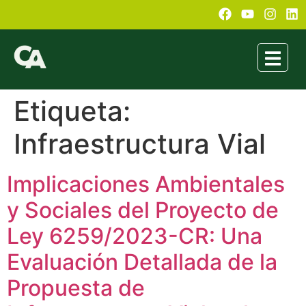
Etiqueta:
Infraestructura Vial
Implicaciones Ambientales
y Sociales del Proyecto de
Ley 6259/2023-CR: Una
Evaluación Detallada de la
Propuesta de