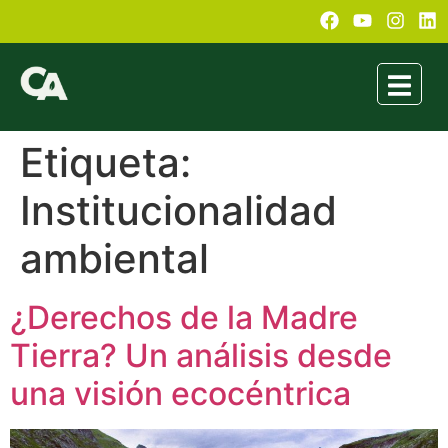
Etiqueta:
Institucionalidad
ambiental
¿Derechos de la Madre
Tierra? Un análisis desde
una visión ecocéntrica