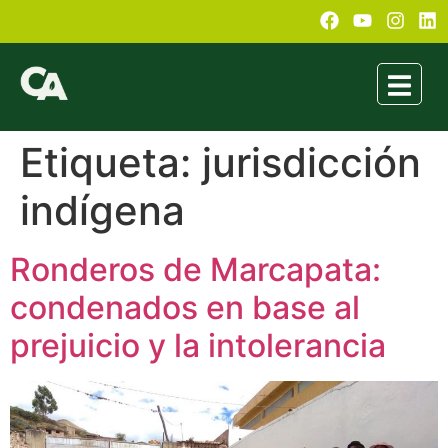
Etiqueta:
jurisdicción
indígena
Ronderos de Marcapata:
condenados en base al
prejuicio y la intolerancia