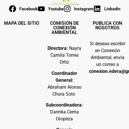
Facebook
Youtube
Instagram
Linkedin
MAPA DEL SITIO
COMISIÓN DE
PUBLICA CON
CONEXIÓN
NOSOTROS
AMBIENTAL
Si deseas escribir
Directora:
Nayra
en Conexión
Camila Torres
Ambiental, envía
Ortiz
un correo a
conexion.edera@g
Coordinador
General:
Abraham Alonso
Chura Soto
Subcoordinadora:
Darinka Cerna
Oropeza