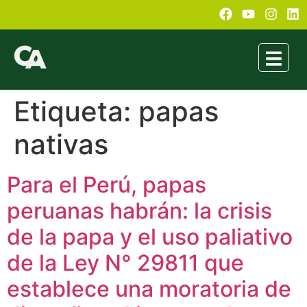
Etiqueta:
papas
nativas
Para el Perú, papas
peruanas habrán: la crisis
de la papa y el uso paliativo
de la Ley N° 29811 que
establece una moratoria de