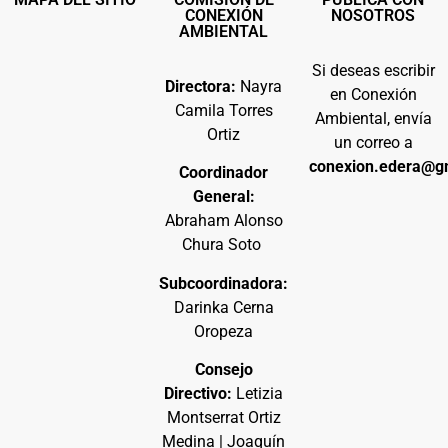
CONEXIÓN
NOSOTROS
AMBIENTAL
Si deseas escribir
Directora:
Nayra
en Conexión
Camila Torres
Ambiental, envía
Ortiz
un correo a
conexion.edera@g
Coordinador
General:
Abraham Alonso
Chura Soto
Subcoordinadora:
Darinka Cerna
Oropeza
Consejo
Directivo:
Letizia
Montserrat Ortiz
Medina | Joaquín