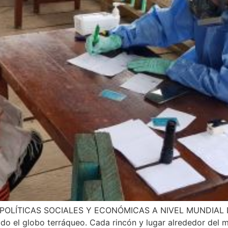
ka POLÍTICAS SOCIALES Y ECONÓMICAS A NIVEL MUNDIAL De
odo el globo terráqueo. Cada rincón y lugar alrededor del