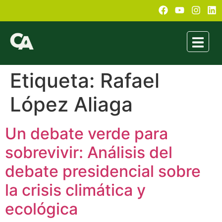
Etiqueta:
Rafael
López Aliaga
Un debate verde para
sobrevivir: Análisis del
debate presidencial sobre
la crisis climática y
ecológica