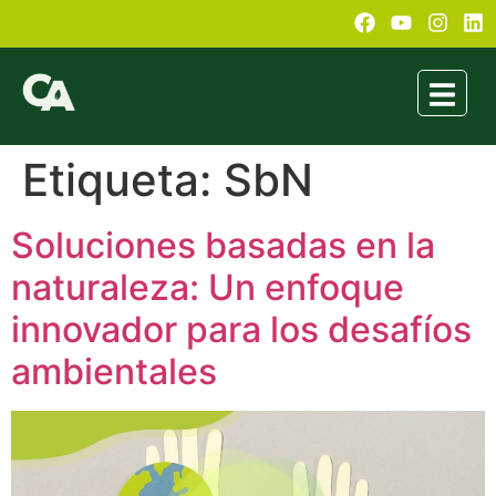
Etiqueta:
SbN
Soluciones basadas en la
naturaleza: Un enfoque
innovador para los desafíos
ambientales