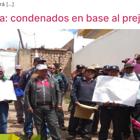
ará […]
 condenados en base al prejui