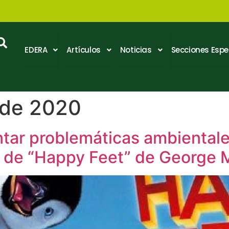
EDERA
Artículos
Noticias
Secciones Espe
 de 2020
ntar problemáticas ambientale
ia de “Happy Feet” de George M