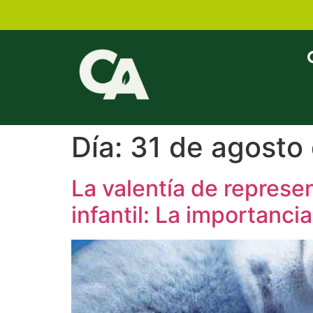
Día:
31 de agosto
La valentía de represe
infantil: La importanc