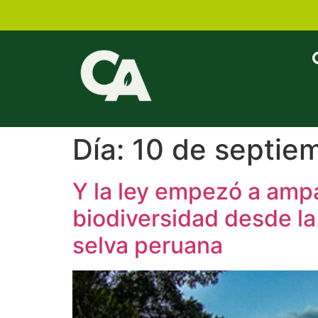
Día:
10 de septie
Y la ley empezó a ampa
biodiversidad desde la
selva peruana