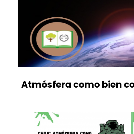
Atmósfera como bien co
Luis Alejandro Pebe Muñoz
febrero 16, 2022
8:21 pm