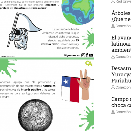
Red Unive
Árboles
¿Qué ne
Conexión
El avanc
latinoa
ambient
Conexión
Desastr
Yuracya
Pariah
Conexión
Campo d
choca co
Conexión