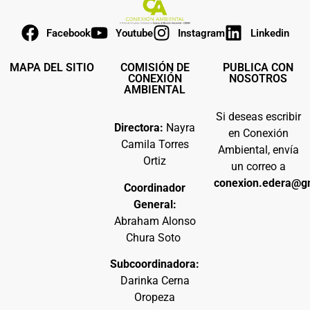
Facebook
Youtube
Instagram
Linkedin
MAPA DEL SITIO
COMISIÓN DE
PUBLICA CON
CONEXIÓN
NOSOTROS
AMBIENTAL
Si deseas escribir
Directora:
Nayra
en Conexión
Camila Torres
Ambiental, envía
Ortiz
un correo a
conexion.edera@g
Coordinador
General:
Abraham Alonso
Chura Soto
Subcoordinadora:
Darinka Cerna
Oropeza